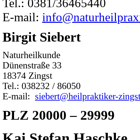
Tel.: 0381/36465440
E-mail:
info@naturheilpraxi
Birgit Siebert
Naturheilkunde
Dünenstraße 33
18374 Zingst
Tel.: 038232 / 86050
E-mail:
siebert@heilpraktiker-zings
PLZ 20000 – 29999
Kai Stefan Haschke