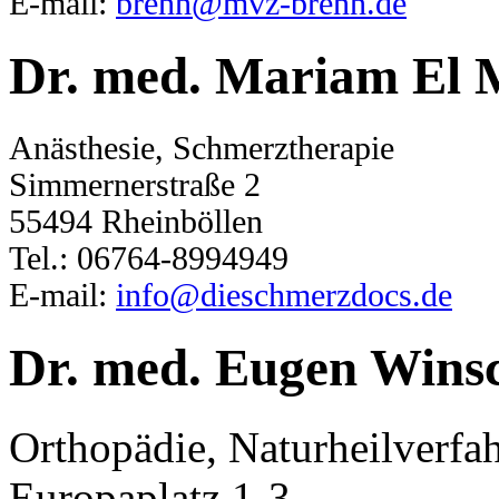
E-mail:
brenn@mvz-brenn.de
Dr. med. Mariam El 
Anästhesie, Schmerztherapie
Simmernerstraße 2
55494 Rheinböllen
Tel.: 06764-8994949
E-mail:
info@dieschmerzdocs.de
Dr. med. Eugen Wins
Orthopädie, Naturheilverfa
Europaplatz 1-3