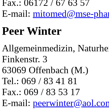
Fax.: 06172 / 67 63 57
E-mail:
mitomed@mse-pha
Peer Winter
Allgemeinmedizin, Naturhei
Finkenstr. 3
63069 Offenbach (M.)
Tel.: 069 / 83 41 81
Fax.: 069 / 83 53 17
E-mail:
peerwinter@aol.co