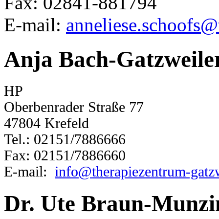
Fax: 02841-881794
E-mail:
anneliese.schoofs@
Anja Bach-Gatzweile
HP
Oberbenrader Straße 77
47804 Krefeld
Tel.: 02151/7886666
Fax: 02151/7886660
E-mail:
info@therapiezentrum-gatzw
Dr. Ute Braun-Munzi