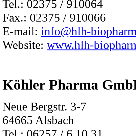
Tel.: 02375 / 910064
Fax.: 02375 / 910066
E-mail:
info@hlh-biopharm
Website:
www.hlh-biophar
Köhler Pharma Gm
Neue Bergstr. 3-7
64665 Alsbach
Tel.: 06257 / 6 10 31